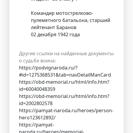
Командир мотострелково-
пулеметного батальона, старший
лейтенант Баранов
02 декабря 1942 года
Другие ссылки на найденные документы
о судьбе воина:
https://podvignaroda.ru/?
#id=1275368531&tab=navDetailManCard
https://obd-memorial.ru/html/info.htm?
id=60040048359
https://obd-memorial.ru/html/info.htm?
id=2002802578
https://pamyat-naroda.ru/heroes/person-
hero123612892/
https://pamyat-
naroda.ru/heroes/memorial-