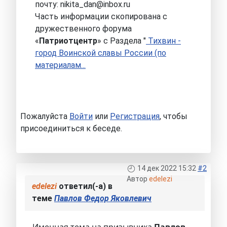
почту: nikita_dan@inbox.ru
Часть информации скопирована с
дружественного форума
«
Патриотцентр
» с Раздела "
Тихвин -
город Воинской славы России (по
материалам...
Пожалуйста
Войти
или
Регистрация
, чтобы
присоединиться к беседе.
14 дек 2022 15:32
#2
Автор
edelezi
edelezi
ответил(-а) в
теме
Павлов Федор Яковлевич
Именная тема на призывника
Павлов