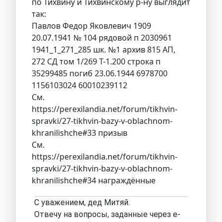
по Тихвину и Тихвинскому р-ну выглядит
так:
Павлов Федор Яковлевич 1909
20.07.1941 № 104 рядовой п 2030961
1941_1_271_285 шк. №1 архив 815 АП,
272 СД том 1/269 Т-1.200 строка п
35299485 погиб 23.06.1944 6978700
1156103024 60010239112
См.
https://perexilandia.net/forum/tikhvin-
spravki/27-tikhvin-bazy-v-oblachnom-
khranilishche#33 призыв
См.
https://perexilandia.net/forum/tikhvin-
spravki/27-tikhvin-bazy-v-oblachnom-
khranilishche#34 награждённые
С уважением, дед Митяй.
Отвечу на вопросы, заданные через е-