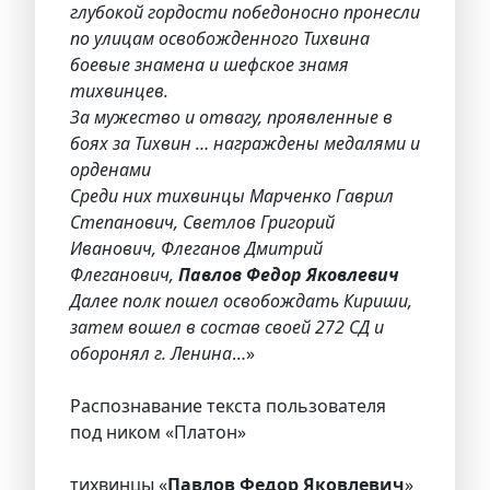
глубокой гордости победоносно пронесли
по улицам освобожденного Тихвина
боевые знамена и шефское знамя
тихвинцев.
За мужество и отвагу, проявленные в
боях за Тихвин … награждены медалями и
орденами
Среди них тихвинцы Марченко Гаврил
Степанович, Светлов Григорий
Иванович, Флеганов Дмитрий
Флеганович,
Павлов Федор Яковлевич
Далее полк пошел освобождать Кириши,
затем вошел в состав своей 272 СД и
оборонял г. Ленина
…»
Распознавание текста пользователя
под ником «Платон»
тихвинцы «
Павлов Федор Яковлевич
»