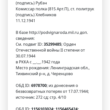
(подпись) Рубэн
Комиссар полка (815 Арт.П), ст. политрук
(подпись) Хлебников
11.12.1941
В базе http://podvignaroda.mil.ru доп.
сведения:
См. подвиг ID:
35299485
; Орден
Отечественной войны II степени от
30.07.1944
в РККА с __.__.1942 года
Место рождения: Ленинградская обл.,
Тихвинский р-н, д. Черенцово
ОБД ID:
6978700
; из донесения о
безвозвратных потерях от 17.07.1944;
источник: 272 сд; стр. 4/10
ОБД ID:
1156103024; 1156465424;