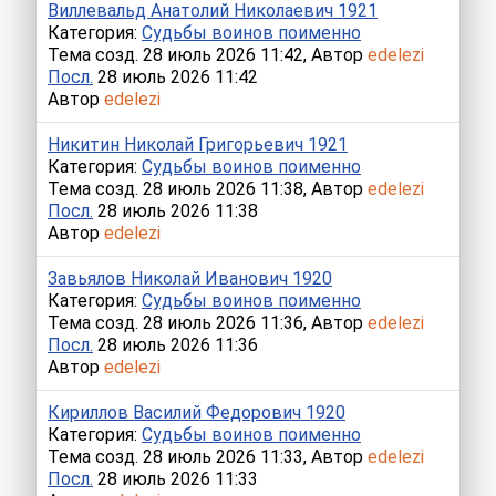
Виллевальд Анатолий Николаевич 1921
Категория:
Судьбы воинов поименно
Тема созд. 28 июль 2026 11:42, Автор
edelezi
Посл.
28 июль 2026 11:42
Автор
edelezi
Никитин Николай Григорьевич 1921
Категория:
Судьбы воинов поименно
Тема созд. 28 июль 2026 11:38, Автор
edelezi
Посл.
28 июль 2026 11:38
Автор
edelezi
Завьялов Николай Иванович 1920
Категория:
Судьбы воинов поименно
Тема созд. 28 июль 2026 11:36, Автор
edelezi
Посл.
28 июль 2026 11:36
Автор
edelezi
Кириллов Василий Федорович 1920
Категория:
Судьбы воинов поименно
Тема созд. 28 июль 2026 11:33, Автор
edelezi
Посл.
28 июль 2026 11:33