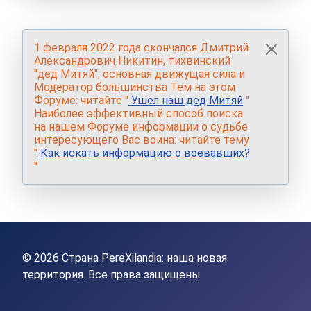
1 февраля 2022 года скончался Дмитрий
Александрович Никитин, тихвинский
"дед Митяй", основная движущая сила и
Модератор большинства Тем на этом
Форуме: читайте "
Ушел наш дед Митяй
"
Наиболее эффективный способ поиска
на нашем Форуме информации о судьбе
интересующего Вас воина: читайте тему
"
Как искать информацию о воевавших?
"
© 2026 Страна PereXilandia: наша новая
территория. Все права защищены