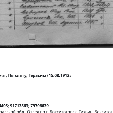
т, Пыхлату, Герасим) 15.08.1913
»
6403; 91713363; 79706639
адской обл., Отдел по г. Бокситогорск, Тихвин, Боксито