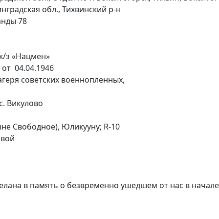
нградская обл., Тихвинский р-н
анды 78
 к/з «Нацмен»
 от 04.04.1946
агеря советских военнопленных,
с. Викулово
ыне Свободное), Юликууну; R-10
овой
елана в память о безвременно ушедшем от нас в начале