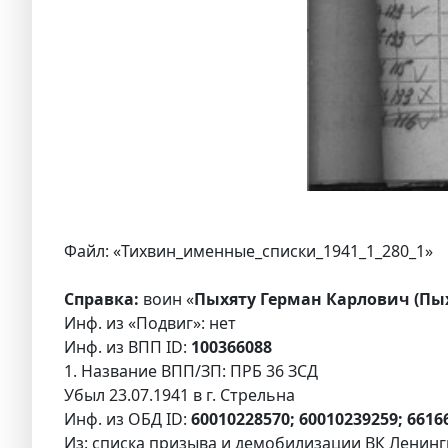
Файл: «Тихвин_именные_списки_1941_1_280_1»
Справка:
воин «
Пыхяту Герман Карлович (Пыхя
Инф. из «Подвиг»: нет
Инф. из ВПП ID:
100366088
1. Название ВПП/ЗП: ПРБ 36 ЗСД
Убыл 23.07.1941 в г. Стрельна
Инф. из ОБД ID:
60010228570; 60010239259; 6616
Из: списка призыва и демобилизации ВК Ленингр