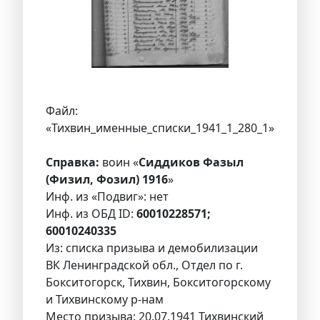
Файл:
«Тихвин_именные_списки_1941_1_280_1»
Справка:
воин «
Сиддиков Фазыл
(Физил, Фозил) 1916
»
Инф. из «Подвиг»: нет
Инф. из ОБД ID:
60010228571;
60010240335
Из: списка призыва и демобилизации
ВК Ленинградской обл., Отдел по г.
Бокситогорск, Тихвин, Бокситогорскому
и Тихвинскому р-нам
Место призыва: 20.07.1941 Тихвинский