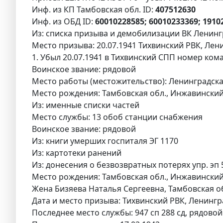
Инф. из КП Тамбовская обл. ID:
407512630
Инф. из ОБД ID:
60010228585; 60010233369; 1910
Из: списка призыва и демобилизации ВК Ленингр
Место призыва: 20.07.1941 Тихвинский РВК, Лени
1. Убыл 20.07.1941 в Тихвинский СПП номер ком
Воинское звание: рядовой
Место работы (местожительство): Ленинградская 
Место рождения: Тамбовская обл., Инжавинский 
Из: именные списки частей
Место службы: 13 обоб станции снабжения
Воинское звание: рядовой
Из: книги умерших госпиталя ЭГ 1170
Из: картотеки ранений
Из: донесения о безвозвратных потерях упр. эп 5
Место рождения: Тамбовская обл., Инжавинский 
Жена Бизяева Наталья Сергеевна, Тамбовская об
Дата и место призыва: Тихвинский РВК, Ленингра
Последнее место службы: 947 сп 288 сд, рядовой