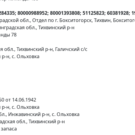
284335; 80000988952; 80001393808; 51125823; 60381928; 
адской обл., Отдел по г. Бокситогорск, Тихвин, Боксито
нградская обл., Тихвинский р-н
анды 78
обл., Тихвинский р-н, Галичский с/с
р-н, с. Ольховка
0 от 14.06.1942
р-н, с. Ольховка
л., Инжавинский р-н, с. Ольховка
дская обл., Тихвинский р-н
 запаса