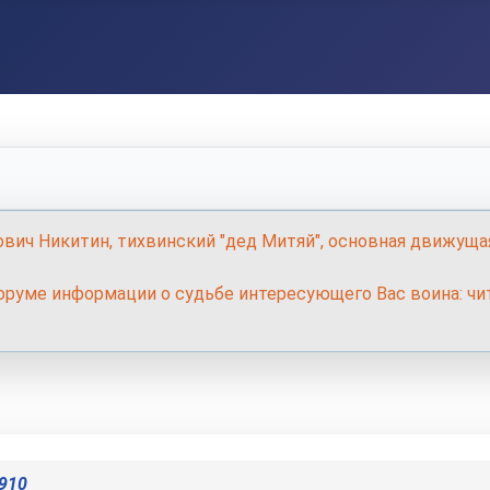
ович Никитин, тихвинский "дед Митяй", основная движуща
руме информации о судьбе интересующего Вас воина: чит
910