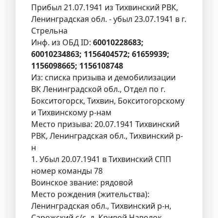
Прибыл 21.07.1941 из Тихвинский РВК,
Ленинградская обл. - убыл 23.07.1941 в г.
Стрельна
Инф. из ОБД ID:
60010228683;
60010234863; 1156404572; 61659939;
1156098665; 1156108748
Из: списка призыва и демобилизации
ВК Ленинградской обл., Отдел по г.
Бокситогорск, Тихвин, Бокситогорскому
и Тихвинскому р-нам
Место призыва: 20.07.1941 Тихвинский
РВК, Ленинградская обл., Тихвинский р-
н
1. Убыл 20.07.1941 в Тихвинский СПП
номер команды 78
Воинское звание: рядовой
Место рождения (жительства):
Ленинградская обл., Тихвинский р-н,
Сарожский с/с, д. Кривой Наволок