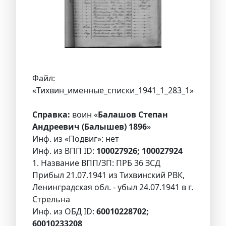
Файл:
«Тихвин_именные_списки_1941_1_283_1»
Справка:
воин «
Балашов Степан
Андреевич (Балышев) 1896
»
Инф. из «Подвиг»: нет
Инф. из ВПП ID:
100027926; 100027924
1. Название ВПП/ЗП: ПРБ 36 ЗСД
Прибыл 21.07.1941 из Тихвинский РВК,
Ленинградская обл. - убыл 24.07.1941 в г.
Стрельна
Инф. из ОБД ID:
60010228702;
60010233208