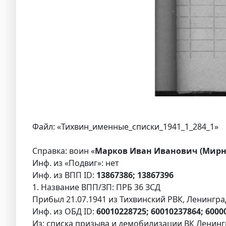
Файл: «Тихвин_именные_списки_1941_1_284_1»
Справка: воин «
Марков Иван Иванович (Мирно
Инф. из «Подвиг»: нет
Инф. из ВПП ID:
13867386; 13867396
1. Название ВПП/ЗП: ПРБ 36 ЗСД
Прибыл 21.07.1941 из Тихвинский РВК, Ленинградс
Инф. из ОБД ID:
60010228725; 60010237864; 6000
Из: списка призыва и демобилизации ВК Ленингр