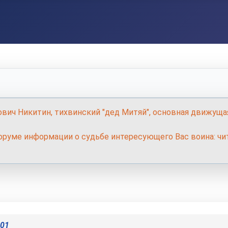
ович Никитин, тихвинский "дед Митяй", основная движуща
руме информации о судьбе интересующего Вас воина: чит
901