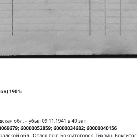
в) 1901
»
кая обл. – убыл 09.11.1941 в 40 зап
0069679; 60000052859; 60000034682; 60000040156
адской обл., Отдел по г. Бокситогорск, Тихвин, Боксито