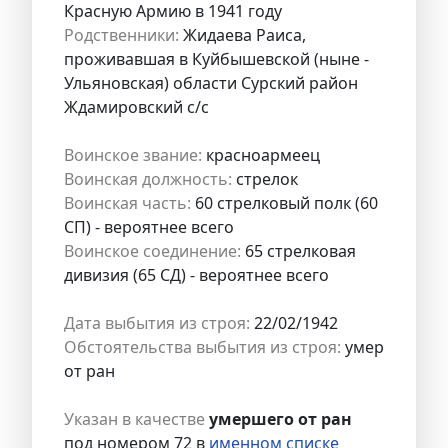
Красную Армию в 1941 году
Родственники:
Жидаева Раиса,
проживавшая в Куйбышевской (ныне -
Ульяновская) области Сурский район
Ждамировский с/с
Воинское звание:
красноармеец
Воинская должность:
стрелок
Воинская часть:
60 стрелковый полк (60
СП) - вероятнее всего
Воинское соединение:
65 стрелковая
дивизия (65 СД) - вероятнее всего
Дата выбытия из строя:
22/02/1942
Обстоятельства выбытия из строя:
умер
от ран
Указан в качестве
умершего от ран
под номером 72 в
именном списке