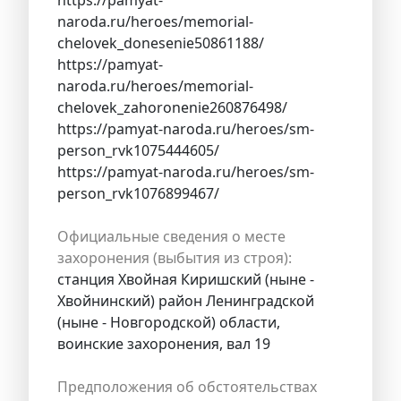
https://pamyat-
naroda.ru/heroes/memorial-
chelovek_donesenie50861188/
https://pamyat-
naroda.ru/heroes/memorial-
chelovek_zahoronenie260876498/
https://pamyat-naroda.ru/heroes/sm-
person_rvk1075444605/
https://pamyat-naroda.ru/heroes/sm-
person_rvk1076899467/
Официальные сведения о месте
захоронения (выбытия из строя):
станция Хвойная Киришский (ныне -
Хвойнинский) район Ленинградской
(ныне - Новгородской) области,
воинские захоронения, вал 19
Предположения об обстоятельствах