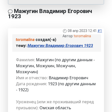
Мажугин Владимир Егорович
1923
08 апр 2023 12:41
#1
Автор
toromalina
toromalina
создал(-а)
тему:
Мажугин Владимир Егорович 1923
Фамилия:
Мажугин (по другим данным -
Можугин, Можухин, Можучин,
Мозжучин)
Имя и отчество:
Владимир Егорович
Дата рождения:
1923 (по другим данным
- 1922)
Уроженец (или же проживавший перед
призывом):
Омская область