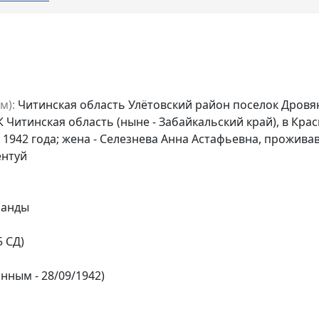
м):
Читинская область Улётовский район поселок Дровя
Читинская область (ныне - Забайкальский край), в Крас
я 1942 года; жена - Селезнева Анна Астафьевна, прожива
ентуй
манды
5 СД)
нным - 28/09/1942)