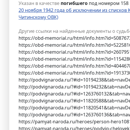
Указан в качестве
погибшего
под номером 158
20 ноября 1942 года об исключении из списков
Читинскому ОВК)
Другие ссылки на найденные документы о судьб
https://obd-memorial.ru/html/info.htm?id=508767
https://obd-memorial.ru/html/info.htm?id=522581
https://obd-memorial.ru/html/info.htm?id=260795
https://obd-memorial.ru/html/info.htm?id=11542
https://obd-memorial.ru/html/info.htm?id=404467
https://obd-memorial.ru/html/info.htm?id=19137
http://podvignaroda.ru/?#id=10194238&tab=navD
http://podvignaroda.ru/?#id=10194232&tab=navD
http://podvignaroda.ru/?#id=1263760132&tab=na
http://podvignaroda.ru/?#id=11820588&tab=navD
http://podvignaroda.ru/?#id=11820541&tab=navD
http://podvignaroda.ru/?#id=1263760136&tab=na
https://pamyat-naroda.ru/heroes/person-hero108
https://pamyat-naroda.ru/heroes/podvig-chelove