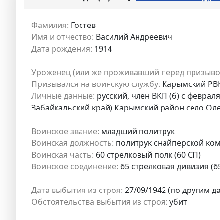
Фамилия:
Гостев
Имя и отчество:
Василий Андреевич
Дата рождения:
1914
Уроженец (или же проживавший перед призыво
Призывался на воинскую службу:
Карымский РВК 
Личные данные:
русский, член ВКП (б) с феврал
Забайкальский край) Карымский район село Ол
Воинское звание:
младший политрук
Воинская должность:
политрук снайперской ко
Воинская часть:
60 стрелковый полк (60 СП)
Воинское соединение:
65 стрелковая дивизия (6
Дата выбытия из строя:
27/09/1942 (по другим да
Обстоятельства выбытия из строя:
убит