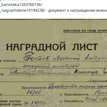
k_kartoteka1263760136/
k_nagrazhdenie10194238/ - документ о награждении воина