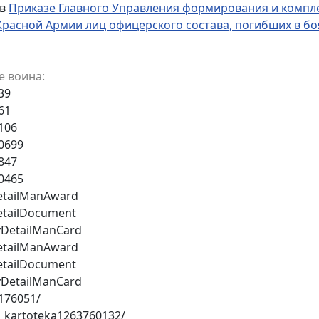
 в
Приказе Главного Управления формирования и комплек
 Красной Армии лиц офицерского состава, погибших в б
е воина:
39
61
106
80699
847
30465
etailManAward
etailDocument
vDetailManCard
etailManAward
etailDocument
vDetailManCard
176051/
k_kartoteka1263760132/