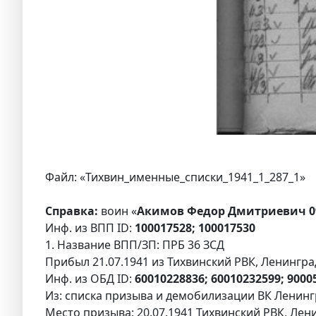
Файл: «Тихвин_именные_списки_1941_1_287_1»
Справка:
воин «
Акимов Федор Дмитриевич 09
Инф. из ВПП ID:
100017528; 100017530
1. Название ВПП/ЗП: ПРБ 36 ЗСД
Прибыл 21.07.1941 из Тихвинский РВК, Ленинград
Инф. из ОБД ID:
60010228836; 60010232599; 9000
Из: списка призыва и демобилизации ВК Ленингр
Место призыва: 20.07.1941 Тихвинский РВК, Лени