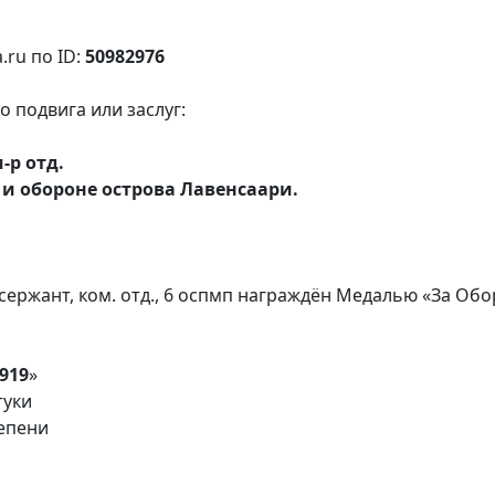
.ru по ID:
50982976
 подвига или заслуг:
-р отд.
 и обороне острова Лавенсаари.
 сержант, ком. отд., 6 оспмп награждён Медалью «За Об
919
»
туки
епени