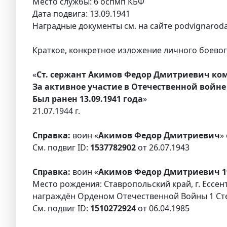
Место службы: 6 оспмп КБФ
Дата подвига: 13.09.1941
Наградные документы см. на сайте podvignaroda
Краткое, конкретное изложение личного боевого
«
Ст. сержант Акимов Федор Дмитриевич ком
За активное участие в Отечественной войне
Был ранен 13.09.1941 года
»
21.07.1944 г.
Справка:
воин «
Акимов Федор Дмитриевич
»
См. подвиг ID:
1537782902
от 26.07.1943
Справка:
воин «
Акимов Федор Дмитриевич 1
Место рождения: Ставропольский край, г. Ессен
награждён Орденом Отечественной Войны 1 Ст
См. подвиг ID:
1510272924
от 06.04.1985