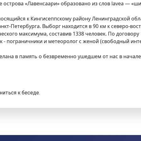
 острова «Лавенсаари» образовано из слов lavea — «ши
носящийся к Кингисеппскому району Ленинградской об
нкт-Петербурга. Выборг находится в 90 км к северо-восток
ческого максимума, составив 1338 человек. По договору
к - пограничники и метеоролог с женой (свободный инт
елана в память о безвременно ушедшем от нас в начале
ниться к беседе.