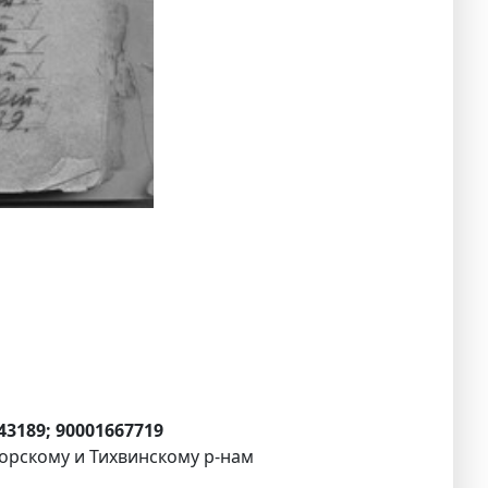
43189; 90001667719
горскому и Тихвинскому р-нам