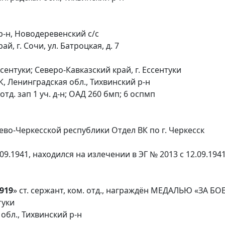
р-н, Новодеревенский с/с
, г. Сочи, ул. Батроцкая, д. 7
ентуки; Северо-Кавказский край, г. Ессентуки
К, Ленинградская обл., Тихвинский р-н
тд. зап 1 уч. д-н; ОАД 260 бмп; 6 оспмп
во-Черкесской республики Отдел ВК по г. Черкесск
9.1941, находился на излечении в ЭГ № 2013 с 12.09.1941
919
» ст. сержант, ком. отд., награждён МЕДАЛЬЮ «ЗА Б
туки
обл., Тихвинский р-н