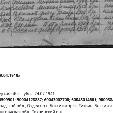
.04.1919
»
ская обл. – убыл 24.07.1941
5509501; 90004128887; 60043002700; 60043014661; 900038
адской обл., Отдел по г. Бокситогорск, Тихвин, Боксито
нградская обл., Тихвинский р-н