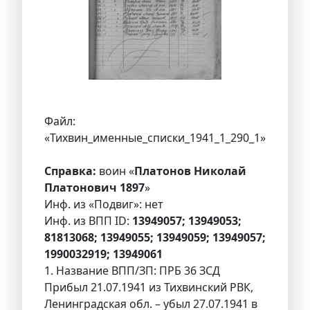
Файл:
«Тихвин_именные_списки_1941_1_290_1»
Справка:
воин «
Платонов Николай
Платонович 1897
»
Инф. из «Подвиг»: нет
Инф. из ВПП ID:
13949057; 13949053;
81813068; 13949055; 13949059; 13949057;
1990032919; 13949061
1. Название ВПП/ЗП: ПРБ 36 ЗСД
Прибыл 21.07.1941 из Тихвинский РВК,
Ленинградская обл. – убыл 27.07.1941 в