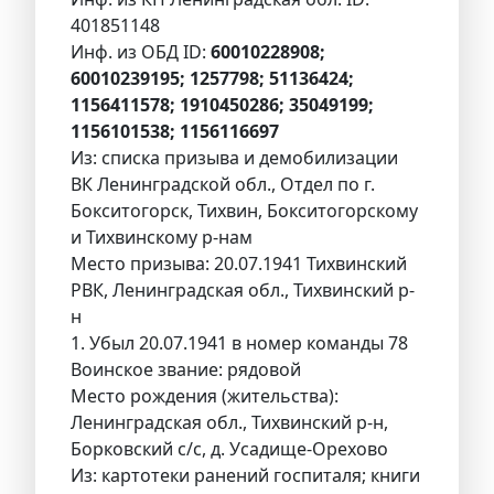
401851148
Инф. из ОБД ID:
60010228908;
60010239195; 1257798; 51136424;
1156411578; 1910450286; 35049199;
1156101538; 1156116697
Из: списка призыва и демобилизации
ВК Ленинградской обл., Отдел по г.
Бокситогорск, Тихвин, Бокситогорскому
и Тихвинскому р-нам
Место призыва: 20.07.1941 Тихвинский
РВК, Ленинградская обл., Тихвинский р-
н
1. Убыл 20.07.1941 в номер команды 78
Воинское звание: рядовой
Место рождения (жительства):
Ленинградская обл., Тихвинский р-н,
Борковский с/с, д. Усадище-Орехово
Из: картотеки ранений госпиталя; книги