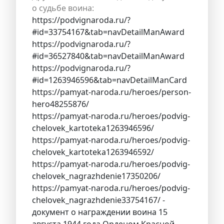
о судьбе воина:
https://podvignaroda.ru/?
#id=33754167&tab=navDetailManAward
https://podvignaroda.ru/?
#id=36527840&tab=navDetailManAward
https://podvignaroda.ru/?
#id=1263946596&tab=navDetailManCard
https://pamyat-naroda.ru/heroes/person-
hero48255876/
https://pamyat-naroda.ru/heroes/podvig-
chelovek_kartoteka1263946596/
https://pamyat-naroda.ru/heroes/podvig-
chelovek_kartoteka1263946592/
https://pamyat-naroda.ru/heroes/podvig-
chelovek_nagrazhdenie17350206/
https://pamyat-naroda.ru/heroes/podvig-
chelovek_nagrazhdenie33754167/ -
документ о награждении воина 15
августа 1944 года Орденом Красной