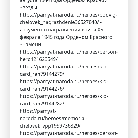
Звезды
https://pamyat-naroda.ru/heroes/podvig-
chelovek_nagrazhdenie36527840/ -
документ о награждении воина 05
февраля 1945 года Орденом Красного
Знамени
https://pamyat-naroda.ru/heroes/person-
hero121623549/
https://pamyat-naroda.ru/heroes/kld-
card_ran79144279/
https://pamyat-naroda.ru/heroes/kld-
card_ran79144276/
https://pamyat-naroda.ru/heroes/kld-
card_ran79144282/
https://pamyat-
naroda.ru/heroes/memorial-
chelovek_vpp1999736829/
https://pamyat-naroda.ru/heroes/person-