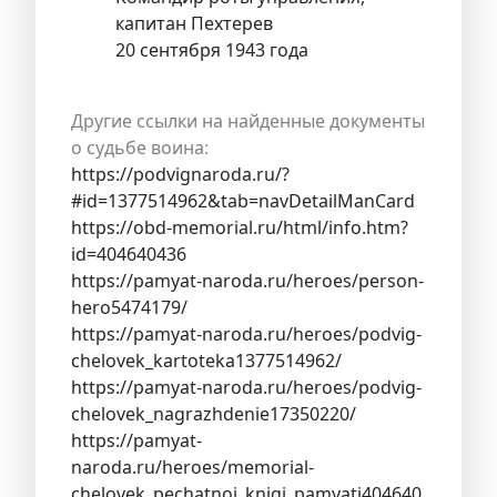
капитан Пехтерев
20 сентября 1943 года
Другие ссылки на найденные документы
о судьбе воина:
https://podvignaroda.ru/?
#id=1377514962&tab=navDetailManCard
https://obd-memorial.ru/html/info.htm?
id=404640436
https://pamyat-naroda.ru/heroes/person-
hero5474179/
https://pamyat-naroda.ru/heroes/podvig-
chelovek_kartoteka1377514962/
https://pamyat-naroda.ru/heroes/podvig-
chelovek_nagrazhdenie17350220/
https://pamyat-
naroda.ru/heroes/memorial-
chelovek_pechatnoi_knigi_pamyati404640