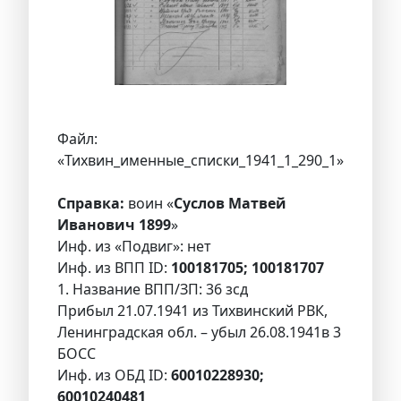
Файл:
«Тихвин_именные_списки_1941_1_290_1»
Справка:
воин «
Суслов Матвей
Иванович 1899
»
Инф. из «Подвиг»: нет
Инф. из ВПП ID:
100181705; 100181707
1. Название ВПП/ЗП: 36 зсд
Прибыл 21.07.1941 из Тихвинский РВК,
Ленинградская обл. – убыл 26.08.1941в 3
БОСС
Инф. из ОБД ID:
60010228930;
60010240481