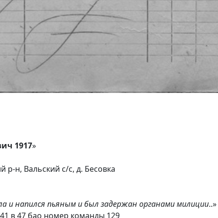
ич 1917
»
 р-н, Вальский с/с, д. Бесовка
ала и напился пьяным и был задержан органами милиции
..»
941 в 47 бао номер команды 129