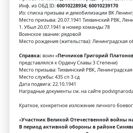
Инф. из ОБД ID:
60010228934; 60010239170
Из: списка призыва и демобилизации ВК Ленингр
Место призыва: 20.07.1941 Тихвинский РВК, Лени
1. Убыл 20.07.1941 в номер команды 78
Воинское звание: рядовой
Место рождения (жительства): Ленинградская обл.
Справка:
воин «
Печников Григорий Платонов
представлялся к Ордену Славы 3 Степени)
Место призыва: Тихвинский РВК, Ленинградская 
Место службы: 435 сп 3 сд
Дата подвига: 22.10.1941
Наградные документы см. на сайте podvignaroda
Краткое, конкретное изложение личного боевого
«
Участник Великой Отечественной войны н
В период активной обороны в районе Синявин