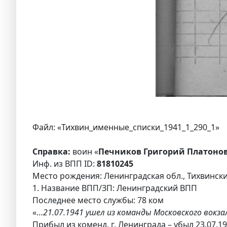
Файл: «Тихвин_именные_списки_1941_1_290_1»
Справка:
воин «
Печников Григорий Платонов
Инф. из ВПП ID:
81810245
Место рождения: Ленинградская обл., Тихвинский
1. Название ВПП/ЗП: Ленинградский ВПП
Последнее место службы: 78 ком
«…
21.07.1941 ушел из команды Московского вокз
Прибыл из коменд. г. Ленинграда – убыл 23.07.1