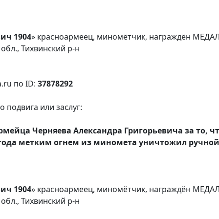
ич 1904
» красноармеец, миномётчик, награждён МЕДА
обл., Тихвинский р-н
.ru по ID:
37878292
 подвига или заслуг:
ейца Черняева Александра Григорьевича за то, чт
5 года метким огнем из миномета уничтожил ручно
ич 1904
» красноармеец, миномётчик, награждён МЕД
обл., Тихвинский р-н