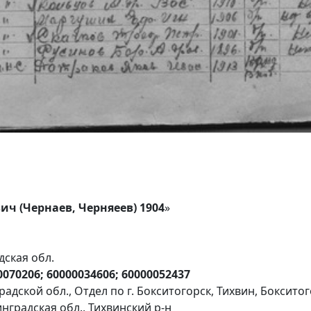
ич (Чернаев, Черняеев) 1904
»
дская обл.
0070206; 60000034606; 60000052437
адской обл., Отдел по г. Бокситогорск, Тихвин, Боксито
нградская обл., Тихвинский р-н