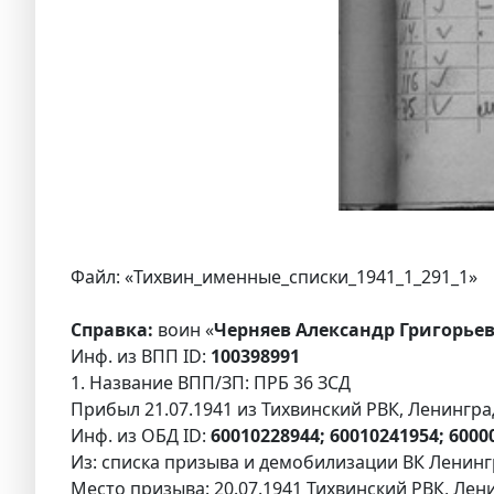
Файл: «Тихвин_именные_списки_1941_1_291_1»
Справка:
воин «
Черняев Александр Григорьев
Инф. из ВПП ID:
100398991
1. Название ВПП/ЗП: ПРБ 36 ЗСД
Прибыл 21.07.1941 из Тихвинский РВК, Ленингра
Инф. из ОБД ID:
60010228944; 60010241954; 6000
Из: списка призыва и демобилизации ВК Ленингр
Место призыва: 20.07.1941 Тихвинский РВК, Лени