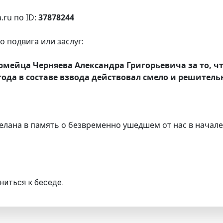
.ru по ID:
37878244
 подвига или заслуг:
ейца Черняева Александра Григорьевича за то, чт
 года в составе взвода действовал смело и решител
елана в память о безвременно ушедшем от нас в начале
ниться к беседе.