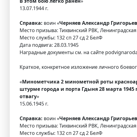
В этом бою легко ранен
»
13.07.1944 г.
Справка:
воин «
Черняев Александр Григорьев
Место призыва: Тихвинский РВК, Ленинградская 
Место службы: 132 сп 27 сд 2 БелФ
Дата подвига: 28.03.1945
Наградные документы см. на сайте podvignaroda
Краткое, конкретное изложение личного боевого
«
Минометчика 2 минометной роты красноарм
штурме города и порта Гдыня 28 марта 194
отвагу
»
15.06.1945 г.
Справка:
воин «
Черняев Александр Григорьев
Место призыва: Тихвинский РВК, Ленинградская 
Место службы: 132 сп 27 сд 2 БелФ