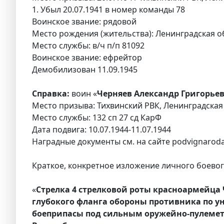
1. Убыл 20.07.1941 в номер команды 78
Воинское звание: рядовой
Место рождения (жительства): Ленинградская обл
Место службы: в/ч п/п 81092
Воинское звание: ефрейтор
Демобилизован 11.09.1945
Справка:
воин «
Черняев Александр Григорьев
Место призыва: Тихвинский РВК, Ленинградская 
Место службы: 132 сп 27 сд КарФ
Дата подвига: 10.07.1944-11.07.1944
Наградные документы см. на сайте podvignaroda
Краткое, конкретное изложение личного боевого
«
Стрелка 4 стрелковой роты красноармейца Ч
глубокого фланга обороны противника по у
боеприпасы под сильным оружейно-пулеме