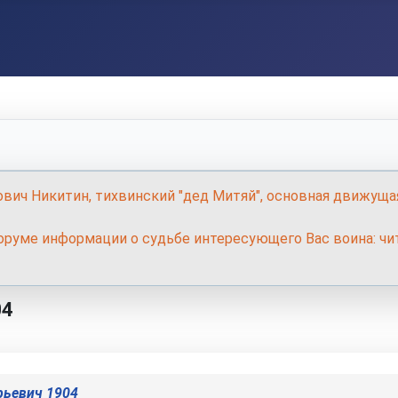
ович Никитин, тихвинский "дед Митяй", основная движуща
руме информации о судьбе интересующего Вас воина: чит
04
рьевич 1904