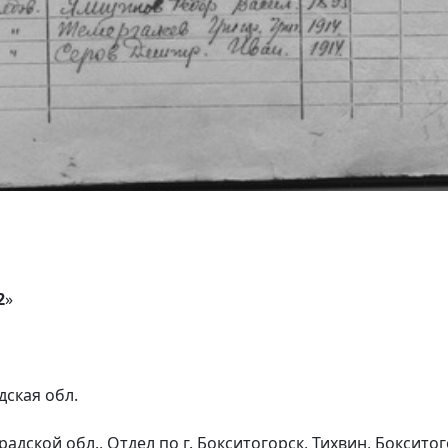
2
»
дская обл.
адской обл., Отдел по г. Бокситогорск, Тихвин, Боксито