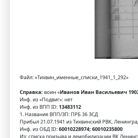
Файл: «Тихвин_именные_списки_1941_1_292»
Справка:
воин «
Иванов Иван Васильевич 190
Инф. из «Подвиг»: нет
Инф. из ВПП ID:
13483112
1. Название ВПП/ЗП: ПРБ 36 ЗСД
Прибыл 21.07.1941 из Тихвинский РВК, Ленингра
Инф. из ОБД ID:
60010228974; 60010235800
Из: списка призыва и демобилизации ВК Ленингр