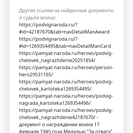
Другие ссылки на найденные документы
о судьбе воина:
https://podvignaroda.ru/?
#id=42187670&tab=navDetailManAward
https://podvignaroda.ru/?
#id=1269354495&tab=navDetailManCard
https://pamyat-naroda.ru/heroes/podvig-
chelovek_nagrazhdenie20251854/
https://pamyat-naroda.ru/heroes/person-
hero29531165/
https://pamyat-naroda.ru/heroes/podvig-
chelovek_kartoteka1269354495/
https://pamyat-naroda.ru/heroes/podvig-
nagrada_kartoteka1269354496/
https://pamyat-naroda.ru/heroes/podvig-
chelovek_nagrazhdenie42187670/ -
документ о награждении воина 17
февраля 1945 года Медалью "За отвагу"