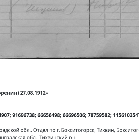
ренин) 27.08.1912
»
907; 91696738; 66656498; 66696506; 78759582; 115610354
адской обл., Отдел по г. Бокситогорск, Тихвин, Боксито
нградская обл., Тихвинский р-н