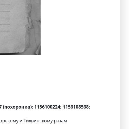
7 (похоронка); 1156100224; 1156108568;
горскому и Тихвинскому р-нам