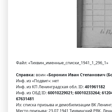
Файл: «Тихвин_именные_списки_1941_1_296_1»
Справка:
воин «
Боронин Иван Степанович (Бо
Инф. из «Подвиг»: нет
Инф. из КП Ленинградская обл. ID:
401961182
Инф. из ОБД ID:
60010229021; 60010233264; 61204
67631481
Из: списка призыва и демобилизации ВК Ленингр
Место призыва: 23.07.1941 Тихвинский РВК, Лени