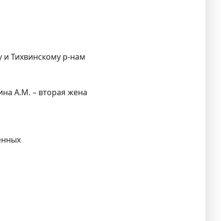
у и Тихвинскому р-нам
на А.М. – вторая жена
енных