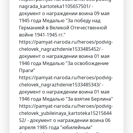
nagrada_kartoteka1105657501/ -
документ о награждении воина 09 мая
1945 года Медалью "За победу над
Германией в Великой Отечественной
войне 1941-1945 гг."
https://pamyat-naroda.ru/heroes/podvig-
chelovek_nagrazhdenie1533485452/ -
документ о награждении воина 01 мая
1946 года Медалью "За освобождение
Праги"
https://pamyat-naroda.ru/heroes/podvig-
chelovek_nagrazhdenie1533485343/ -
документ о награждении воина 01 мая
1946 года Медалью "За взятие Берлина"
https://pamyat-naroda.ru/heroes/podvig-
chelovek_yubileinaya_kartoteka15215644
52/ - документ о награждении воина 06
апреля 1985 года "юбилейным"