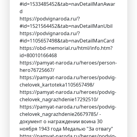
#id=1533485452&tab=navDetailManAwar
d
https://podvignaroda.ru/?
#id=1521564452&tab=navDetailManUbil
https://podvignaroda.ru/?
#id=1105657498&tab=navDetailManCard
https://obd-memorial.ru/html/info.htm?
id=80010166468
https://pamyat-naroda.ru/heroes/person-
hero76725667/
https://pamyat-naroda.ru/heroes/podvig-
chelovek_kartoteka1105657498/
https://pamyat-naroda.ru/heroes/podvig-
chelovek_nagrazhdenie17292510/
https://pamyat-naroda.ru/heroes/podvig-
chelovek_nagrazhdenie26679785/ -
документ о награждении воина 30
ноября 1943 года Медалью "За отвагу"
https://pamyat-naroda.ru/heroes/podvig-