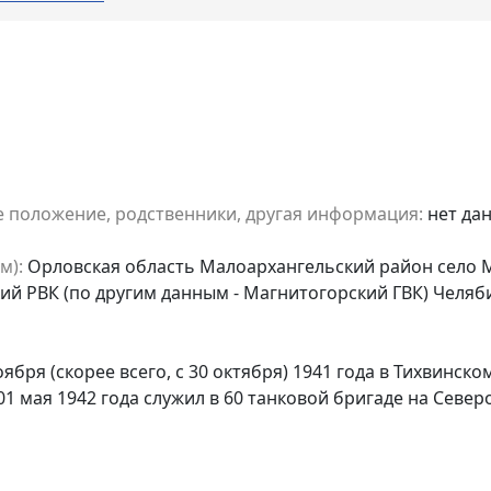
е положение, родственники, другая информация:
нет да
м):
Орловская область Малоархангельский район село
й РВК (по другим данным - Магнитогорский ГВК) Челяби
оября (скорее всего, с 30 октября) 1941 года в Тихвинск
 с 01 мая 1942 года служил в 60 танковой бригаде на Се