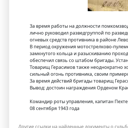
За время работы на должности помкомзвод
лично руководил разведгруппой по разве
огневых средств противника в районе Лев
В период окружения мотострелково-пулеме
замкнутого кольца и разыскиванию прохо
обеспечил связь со штабом бригады. Уст
Товарищ Герасимов также неоднократно хо
сильный огонь противника, своим примеро
За время действий бригады товарищ Гераси
Вывод: достоин награждения Орденом Кра
Командир роты управления, капитан Пехт
08 сентября 1943 года
Другие ссылки на найденные документы о судьб