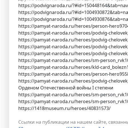
https://podvignaroda.ru/?#id=150448164&tab=na
https://podvignaroda.ru/?#id=1004930872&tab=n
https://podvignaroda.ru/?#id=1004930876&tab=n
https://pamyat-naroda.ru/heroes/person-hero970
https://pamyat-naroda.ru/heroes/podvig-chelove
https://pamyat-naroda.ru/heroes/podvig-chelove
https://pamyat-naroda.ru/heroes/podvig-chelove
https://pamyat-naroda.ru/heroes/podvig-chelove
https://pamyat-naroda.ru/heroes/sm-person_rvk
https://pamyat-naroda.ru/heroes/kld-card_bolez
https://pamyat-naroda.ru/heroes/person-hero955
https://pamyat-naroda.ru/heroes/podvig-chelove
Орденом Отечественной войны I степени
https://pamyat-naroda.ru/heroes/sm-person_rvk
https://pamyat-naroda.ru/heroes/sm-person_rvk
https://1418museum.ru/heroes/40831573/
Ссылки на публикации на нашем сайте, связанны