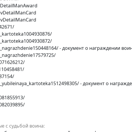
vDetailManAward
avDetailManCard
avDetailManCard
42671/
k_kartoteka1004930876/
k_kartoteka1004930872/
k_nagrazhdenie150448164/ - документ о награждении вои
k_nagrazhdenie17579725/
1071626212/
n110458481/
87154/
k_yubileinaya_kartoteka1512498305/ - документ о награж
1081855913/
1082039895/
е с судьбой воина: