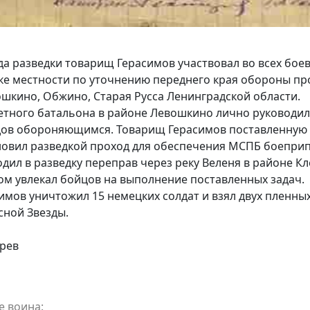
а разведки товарищ Герасимов участвовал во всех бое
дке местности по уточнению переднего края обороны п
ошкино, Обжино, Старая Русса Ленинградской области.
тного батальона в районе Левошкино лично руководил
дов обороняющимся. Товарищ Герасимов поставленную з
ановил разведкой проход для обеспечения МСПБ боепри
дил в разведку переправ через реку Веленя в районе К
м увлекал бойцов на выполнение поставленных задач.
мов уничтожил 15 немецких солдат и взял двух пленных
сной Звезды.
ерев
е воина: