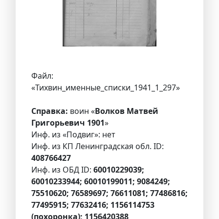
Файл:
«Тихвин_именные_списки_1941_1_297»
Справка:
воин «
Волков Матвей
Григорьевич 1901
»
Инф. из «Подвиг»: нет
Инф. из КП Ленинградская обл. ID:
408766427
Инф. из ОБД ID:
60010229039;
60010233944; 60010199011; 9084249;
75510620; 76589697; 76611081; 77486816;
77495915; 77632416; 1156114753
(похоронка); 1156420388