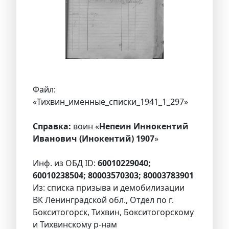
Файл:
«Тихвин_именные_списки_1941_1_297»
Справка:
воин «
Непеин Иннокентий
Иванович (Инокентий) 1907
»
Инф. из ОБД ID:
60010229040;
60010238504; 80003570303; 80003783901
Из: списка призыва и демобилизации
ВК Ленинградской обл., Отдел по г.
Бокситогорск, Тихвин, Бокситогорскому
и Тихвинскому р-нам