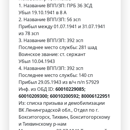
1. Название ВПП/ЗП: ПРБ 36 ЗСД
Убыл 19.10.1941 в 8 А
2. Название ВПП/ЗП: 56 зсп
Прибыл между 01.07.1941 и 31.07.1941
из 78 зсп
3. Название ВПП/ЗП: 392 зсп
Последнее место службы: 281 шад
Воинское звание: ст. сержант
Убыл 10.04.1943
4. Название ВПП/ЗП: 392 зсп
Последнее место службы: 140 сп
Прибыл 29.05.1943 из в/ч п/п 57929
Инф. из ОБД ID:
60010229085;
60010209300; 60010200592; 80006122951
Из: списка призыва и демобилизации
ВК Ленинградской обл., Отдел по г.
Бокситогорск, Тихвин, Бокситогорскому
и Тихвинскому р-нам