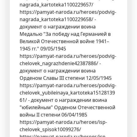
nagrada_kartoteka1100229657/
https://pamyat-naroda.ru/heroes/podvig-
nagrada_kartoteka1100229658/ -
документ о награждении воина
Медалью "За победу над Германией в
Великой Отечественной войне 1941–
1945 гг." 09/05/1945
https://pamyat-naroda.ru/heroes/podvig-
chelovek_nagrazhdenie42387886/ -
документ о награждении воина
Орденом Cлавы III степени 12/05/1945
https://pamyat-naroda.ru/heroes/podvig-
chelovek_yubileinaya_kartoteka15128139
61/ - документ о награждении воина
"юбилейным" Орденом Отечественной
войны II степени 06/04/1985
https://pamyat-naroda.ru/heroes/isp-
chelovek_spisok10099276/
https://pamyat-naroda.ru/heroes/isp-