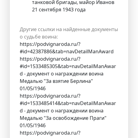
танковой бригады, майор Иванов
21 сентября 1943 года
Другие ссылки на найденные документы
о судьбе воина:
https://podvignaroda.ru/?
#id=42387886&tab=navDetailManAward
https://podvignaroda.ru/?
#id=1533485305&tab=navDetailManAwar
d - документ о награждении воина
Медалью "За взятие Берлина"
01/05/1946
https://podvignaroda.ru/?
#id=1533485414&tab=navDetailManAwar
d - документ о награждении воина
Медалью "За освобождение Праги"
01/05/1946
https://podvignaroda.ru/?