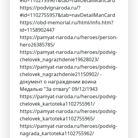
#id=1102755961&tab=navDetailManCard
https://podvignaroda.ru/?
#id=1102755957&tab=navDetailManCard
https://obd-memorial.ru/html/info.htm?
id=1158902447
https://pamyat-naroda.ru/heroes/person-
hero26385785/
https://pamyat-naroda.ru/heroes/podvig-
chelovek_nagrazhdenie19628023/
https://pamyat-naroda.ru/heroes/podvig-
chelovek_nagrazhdenie21150902/ -
документ о награждении воина
Медалью "За отвагу" 09/12/1943
https://pamyat-naroda.ru/heroes/podvig-
chelovek_kartoteka1102755961/
https://pamyat-naroda.ru/heroes/podvig-
chelovek_kartoteka1102755965/
https://pamyat-naroda.ru/heroes/podvig-
nagrada_kartoteka1102755962/