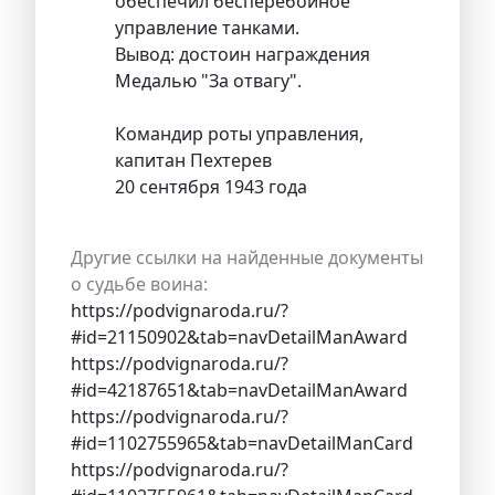
обеспечил бесперебойное
управление танками.
Вывод: достоин награждения
Медалью "За отвагу".
Командир роты управления,
капитан Пехтерев
20 сентября 1943 года
Другие ссылки на найденные документы
о судьбе воина:
https://podvignaroda.ru/?
#id=21150902&tab=navDetailManAward
https://podvignaroda.ru/?
#id=42187651&tab=navDetailManAward
https://podvignaroda.ru/?
#id=1102755965&tab=navDetailManCard
https://podvignaroda.ru/?