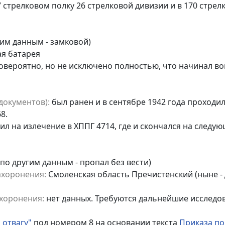
 стрелковом полку 26 стрелковой дивизии и в 170 стрел
им данным - замковой)
я батарея
овероятно, но не исключено полностью, что начинал во
документов):
был ранен и в сентябре 1942 года проходил
8.
пил на излечение в ХППГ 4714, где и скончался на следу
(по другим данным - пропал без вести)
ахоронения:
Смоленская область Пречистенский (ныне -
хоронения:
нет данных. Требуются дальнейшие исследо
 отвагу"
под номером 8 на основании текста
Приказа по 