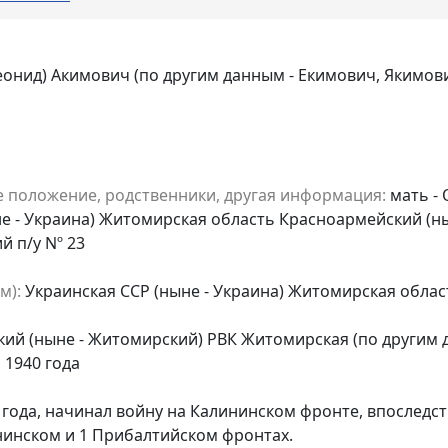
еонид) Акимович (по другим данным - Екимович, Якимов
е положение, родственники, другая информация:
мать - 
не - Украина) Житомирская область Красноармейский (н
й п/у Nº 23
м):
Украинская ССР (ныне - Украина) Житомирская обла
ий (ныне - Житомирский) РВК Житомирская (по другим д
 1940 года
 года, начинал войну на Калининском фронте, впоследстви
нинском и 1 Прибалтийском фронтах.