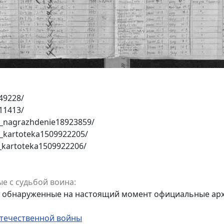
49228/
11413/
k_nagrazhdenie18923859/
k_kartoteka1509922205/
_kartoteka1509922206/
е с судьбой воина:
е обнаруженные на настоящий момент официальные арх
Отечественной войны