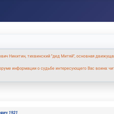
ович Никитин, тихвинский "дед Митяй", основная движуща
руме информации о судьбе интересующего Вас воина: чит
ович 1921