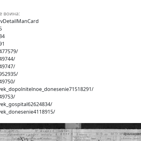
е воина:
avDetailManCard
5
34
91
477579/
49744/
49747/
952935/
49750/
vek_dopolnitelnoe_donesenie71518291/
49753/
vek_gospital62624834/
vek_donesenie4118915/