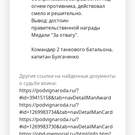
огнем противника, действовал
смело и решительно.
Вывод: достоин
правительственной награды
Медали "За отвагу".
Командир 2 танкового батальона,
капитан Булгаченко
Другие ссылки на найденные документы
о судьбе воина:
https://podvignaroda.ru/?
#id=39415158&tab=navDetailManAward
https://podvignaroda.ru/?
#id=1269983734&tab=navDetailManCard
https://podvignaroda.ru/?
#id=1269983730&tab=navDetailManCard
https://obd-memorial.ru/html/info.htm?