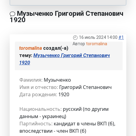
Музыченко Григорий Степанович
1920
16 июль 2024 14:00
#1
Автор
toromalina
toromalina
создал(-а)
тему:
Музыченко Григорий Степанович
1920
Фамилия:
Музыченко
Имя и отчество:
Григорий Степанович
Дата рождения:
1920
Национальность:
русский (по другим
данным - украинец)
Партийность:
кандидат в члены ВКП (б),
впоследствии - член ВКП (б)