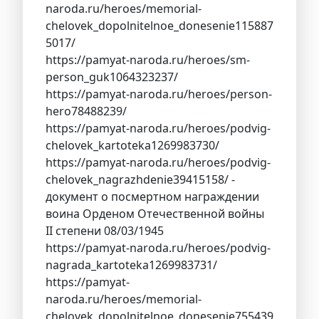
naroda.ru/heroes/memorial-
chelovek_dopolnitelnoe_donesenie115887
5017/
https://pamyat-naroda.ru/heroes/sm-
person_guk1064323237/
https://pamyat-naroda.ru/heroes/person-
hero78488239/
https://pamyat-naroda.ru/heroes/podvig-
chelovek_kartoteka1269983730/
https://pamyat-naroda.ru/heroes/podvig-
chelovek_nagrazhdenie39415158/ -
документ о посмертном награждении
воина Орденом Отечественной войны
II степени 08/03/1945
https://pamyat-naroda.ru/heroes/podvig-
nagrada_kartoteka1269983731/
https://pamyat-
naroda.ru/heroes/memorial-
chelovek_dopolnitelnoe_donesenie755439