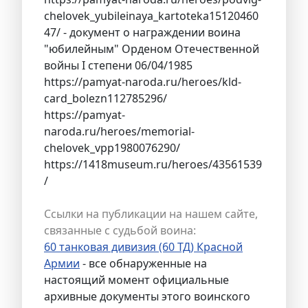
chelovek_yubileinaya_kartoteka15120460
47/ - документ о награждении воина
"юбилейным" Орденом Отечественной
войны I степени 06/04/1985
https://pamyat-naroda.ru/heroes/kld-
card_bolezn112785296/
https://pamyat-
naroda.ru/heroes/memorial-
chelovek_vpp1980076290/
https://1418museum.ru/heroes/43561539
/
Ссылки на публикации на нашем сайте,
связанные с судьбой воина:
60 танковая дивизия (60 ТД) Красной
Армии
- все обнаруженные на
настоящий момент официальные
архивные документы этого воинского