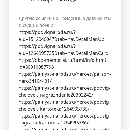
Другие ссылки на найденные документы
о судьбе воина:
https://podvignaroda.ru/?
#id=1512046047&tab=navDetailManUbil
https://podvignaroda.ru/?
#id=1264995735&tab=navDetailManCard
https://obd-memorial.ru/html/info.htm?
id=80010087793
https://pamyat-naroda.ru/heroes/person-
hero34104431/
https://pamyat-naroda.ru/heroes/podvig-
chelovek_nagrazhdenie20302242/
https://pamyat-naroda.ru/heroes/podvig-
chelovek_kartoteka1264995735/
https://pamyat-naroda.ru/heroes/podvig-
nagrada_kartoteka1264995736/
https://pamyat-naroda.ru/heroes/podvig-