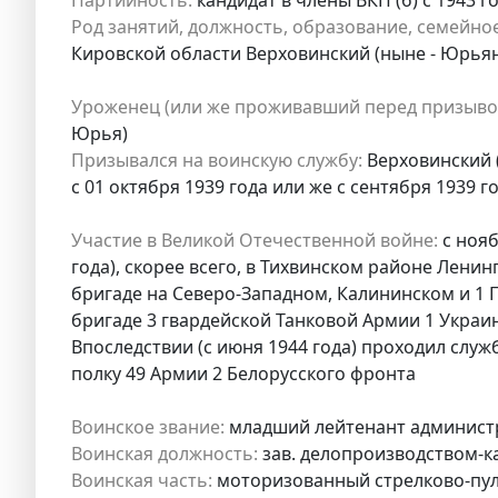
Род занятий, должность, образование, семейно
Кировской области Верховинский (ныне - Юрья
Уроженец (или же проживавший перед призыво
Юрья)
Призывался на воинскую службу:
Верховинский (
с 01 октября 1939 года или же с сентября 1939 го
Участие в Великой Отечественной войне:
с нояб
года), скорее всего, в Тихвинском районе Ленинг
бригаде на Северо-Западном, Калининском и 1 
бригаде 3 гвардейской Танковой Армии 1 Украи
Впоследствии (с июня 1944 года) проходил сл
полку 49 Армии 2 Белорусского фронта
Воинское звание:
младший лейтенант администр
Воинская должность:
зав. делопроизводством-к
Воинская часть:
моторизованный стрелково-пу