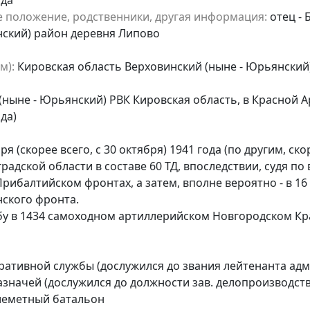
е положение, родственники, другая информация:
отец -
нский) район деревня Липово
м):
Кировская область Верховинский (ныне - Юрьянский)
ныне - Юрьянский) РВК Кировская область, в Красной Ар
да)
ря (скорее всего, с 30 октября) 1941 года (по другим, с
радской области в составе 60 ТД, впоследствии, судя по 
Прибалтийском фронтах, а затем, вполне вероятно - в
нского фронта.
ужбу в 1434 самоходном артиллерийском Новгородском 
ативной службы (дослужился до звания лейтенанта ад
азначей (дослужился до должности зав. делопроизводст
леметный батальон