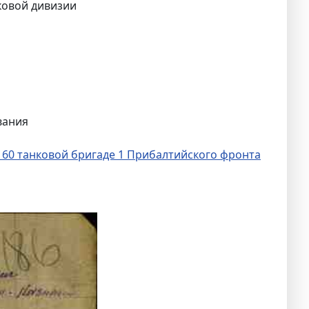
нковой дивизии
вания
 60 танковой бригаде 1 Прибалтийского фронта