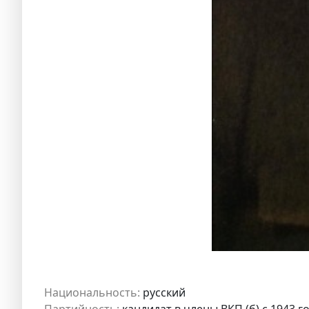
Национальность:
русский
Партийность:
кандидат в члены ВКП (б) с 1943 г