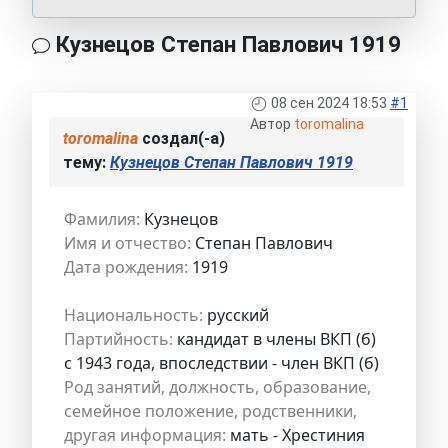
Кузнецов Степан Павлович 1919
08 сен 2024 18:53
#1
Автор
toromalina
toromalina
создал(-а)
тему:
Кузнецов Степан Павлович 1919
Фамилия:
Кузнецов
Имя и отчество:
Степан Павлович
Дата рождения:
1919
Национальность:
русский
Партийность:
кандидат в члены ВКП (б)
с 1943 года, впоследствии - член ВКП (б)
Род занятий, должность, образование,
семейное положение, родственники,
другая информация:
мать - Хрестиния