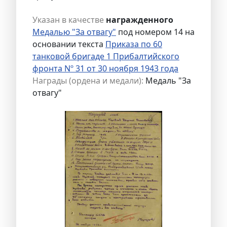
Указан в качестве
награжденного
Медалью "За отвагу"
под номером 14 на
основании текста
Приказа по 60
танковой бригаде 1 Прибалтийского
фронта Nº 31 от 30 ноября 1943 года
Награды (ордена и медали):
Медаль "За
отвагу"