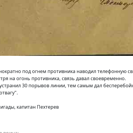
днократно под огнем противника наводил телефонную с
ря на огонь противника, связь давал своевременно.
странил 30 порывов линии, тем самым дал бесперебойну
твагу".
игады, капитан Пехтерев
е воина: