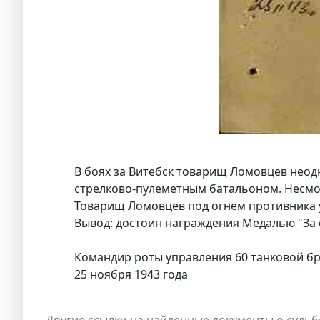
В боях за Витебск товарищ Ломовцев нео
стрелково-пулеметным батальоном. Несмот
Товарищ Ломовцев под огнем противника у
Вывод: достоин награждения Медалью "За о
Командир роты управления 60 танковой бр
25 ноября 1943 года
Другие ссылки на найденные документы о судьб