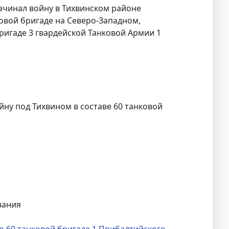
начинал войну в Тихвинском районе
нковой бригаде на Северо-Западном,
ригаде 3 гвардейской Танковой Армии 1
йну под Тихвином в составе 60 танковой
вания
о 60 танковой бригаде 1 Прибалтийского