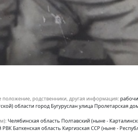
е положение, родственники, другая информация:
рабочий
кой) области город Бугуруслан улица Пролетарская дом
м):
Челябинская область Полтавский (ныне - Карталинск
РВК Баткенская область Киргизская ССР (ныне - Республ