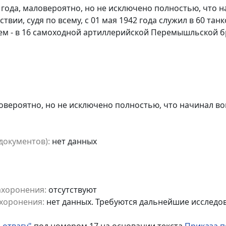
 года, маловероятно, но не исключено полностью, что 
ствии, судя по всему, с 01 мая 1942 года служил в 60 та
ем - в 16 самоходной артиллерийской Перемышльской б
овероятно, но не исключено полностью, что начинал во
документов):
нет данных
ахоронения:
отсутствуют
хоронения:
нет данных. Требуются дальнейшие исследо
 отвагу"
под номером 17 на основании текста
Приказа п