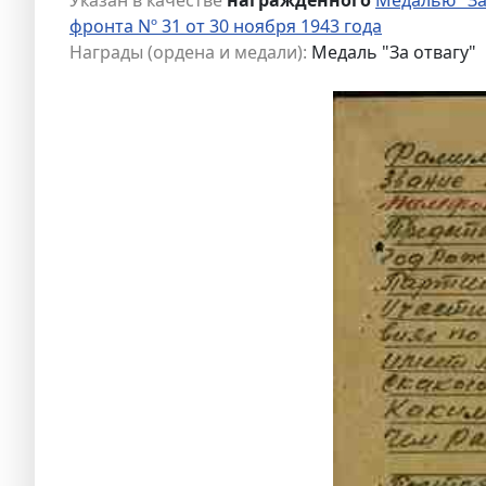
фронта Nº 31 от 30 ноября 1943 года
Награды (ордена и медали):
Медаль "За отвагу"