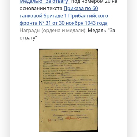
Медалью "За отвагу"
под номером 20 на
основании текста
Приказа по 60
танковой бригаде 1 Прибалтийского
фронта Nº 31 от 30 ноября 1943 года
Награды (ордена и медали):
Медаль "За
отвагу"