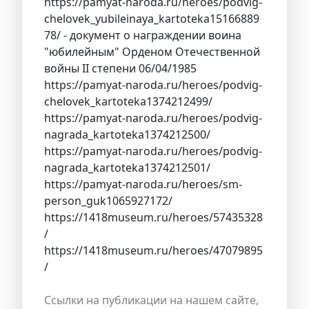
https://pamyat-naroda.ru/heroes/podvig-
chelovek_yubileinaya_kartoteka15166889
78/ - документ о награждении воина
"юбилейным" Орденом Отечественной
войны II степени 06/04/1985
https://pamyat-naroda.ru/heroes/podvig-
chelovek_kartoteka1374212499/
https://pamyat-naroda.ru/heroes/podvig-
nagrada_kartoteka1374212500/
https://pamyat-naroda.ru/heroes/podvig-
nagrada_kartoteka1374212501/
https://pamyat-naroda.ru/heroes/sm-
person_guk1065927172/
https://1418museum.ru/heroes/57435328
/
https://1418museum.ru/heroes/47079895
/
Ссылки на публикации на нашем сайте,