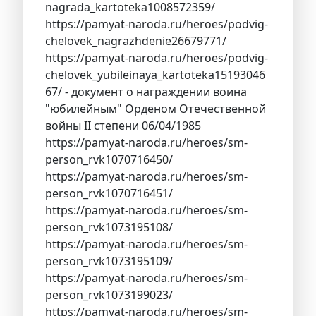
nagrada_kartoteka1008572359/
https://pamyat-naroda.ru/heroes/podvig-
chelovek_nagrazhdenie26679771/
https://pamyat-naroda.ru/heroes/podvig-
chelovek_yubileinaya_kartoteka15193046
67/ - документ о награждении воина
"юбилейным" Орденом Отечественной
войны II степени 06/04/1985
https://pamyat-naroda.ru/heroes/sm-
person_rvk1070716450/
https://pamyat-naroda.ru/heroes/sm-
person_rvk1070716451/
https://pamyat-naroda.ru/heroes/sm-
person_rvk1073195108/
https://pamyat-naroda.ru/heroes/sm-
person_rvk1073195109/
https://pamyat-naroda.ru/heroes/sm-
person_rvk1073199023/
https://pamyat-naroda.ru/heroes/sm-