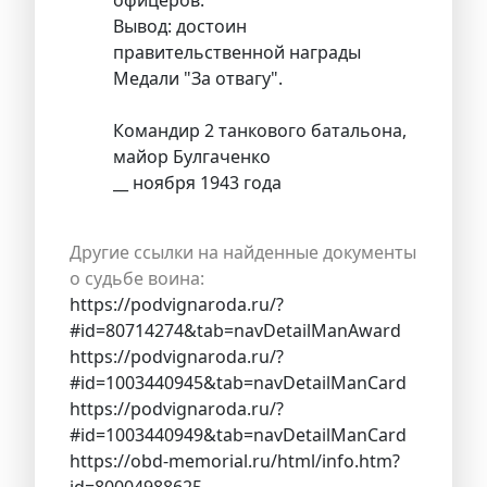
Вывод: достоин
правительственной награды
Медали "За отвагу".
Командир 2 танкового батальона,
майор Булгаченко
__ ноября 1943 года
Другие ссылки на найденные документы
о судьбе воина:
https://podvignaroda.ru/?
#id=80714274&tab=navDetailManAward
https://podvignaroda.ru/?
#id=1003440945&tab=navDetailManCard
https://podvignaroda.ru/?
#id=1003440949&tab=navDetailManCard
https://obd-memorial.ru/html/info.htm?
id=80004988625