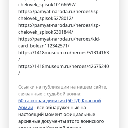
chelovek_spisok10166697/
https://pamyat-naroda.ru/heroes/isp-
chelovek_spisok5278012/
https://pamyat-naroda.ru/heroes/isp-
chelovek_spisok5301844/
https://pamyat-naroda.ru/heroes/kld-
card_bolezn112342571/
https://1418museum.ru/heroes/51314163
/
https://1418museum.ru/heroes/42675240
/
Ссылки на публикации на нашем сайте,
связанные с судьбой воина:
60 танковая дивизия (60 ТД) Красной
Армии
- все обнаруженные на
настоящий момент официальные
архивные документы этого воинского
соединения Красной Армии