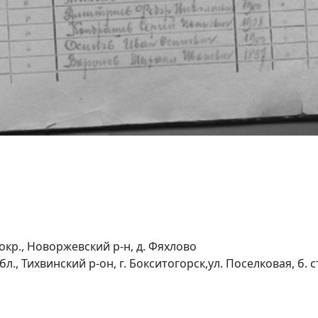
кр., Новоржевский р-н, д. Фяхлово
, Тихвинский р-он, г. Бокситогорск,ул. Поселковая, б. 