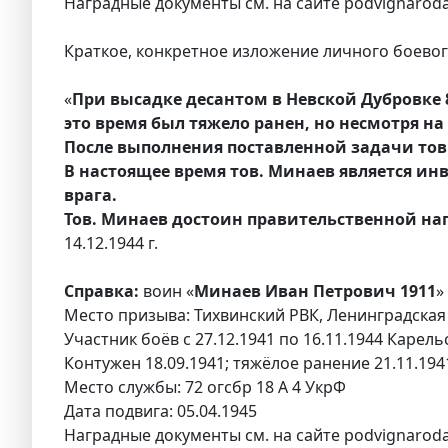
Наградные документы см. на сайте podvignaroda
Краткое, конкретное изложение личного боевого
«
При высадке десантом в Невской Дубровке 8
это время был тяжело ранен, но несмотря на
После выполнения поставленной задачи тов.
В настоящее время тов. Минаев является инв
врага.
Тов. Минаев достоин правительственной на
14.12.1944 г.
Справка:
воин «
Минаев Иван Петрович 1911
»
Место призыва: Тихвинский РВК, Ленинградская 
Участник боёв с 27.12.1941 по 16.11.1944 Карель
Контужен 18.09.1941; тяжёлое ранение 21.11.194
Место службы: 72 огсбр 18 А 4 УкрФ
Дата подвига: 05.04.1945
Наградные документы см. на сайте podvignaroda