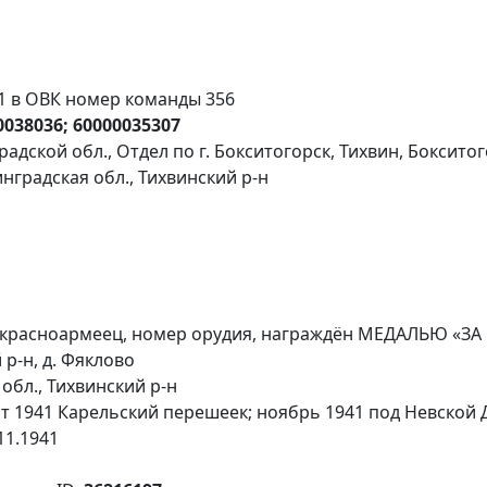
41 в ОВК номер команды 356
0038036; 60000035307
адской обл., Отдел по г. Бокситогорск, Тихвин, Боксито
нградская обл., Тихвинский р-н
 красноармеец, номер орудия, награждён МЕДАЛЬЮ «ЗА
р-н, д. Фяклово
обл., Тихвинский р-н
ст 1941 Карельский перешеек; ноябрь 1941 под Невской
11.1941