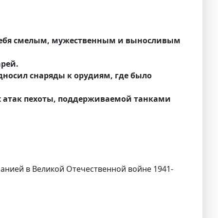
 себя смелым, мужественным и выносливым
арей.
носил снаряды к орудиям, где было
рех атак пехоты, поддерживаемой танками
манией в Великой Отечественной войне 1941-