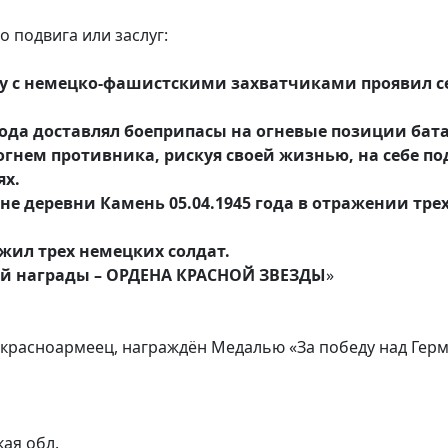
 подвига или заслуг:
ину с немецко-фашистскими захватчиками проявил
45 года доставлял боеприпасы на огневые позиции бат
ем противника, рискуя своей жизнью, на себе под
ях.
йоне деревни Камень 05.04.1945 года в отражении т
жил трех немецких солдат.
ой награды – ОРДЕНА КРАСНОЙ ЗВЕЗДЫ
»
 красноармеец, награждён Медалью «За победу над Гер
кая обл.