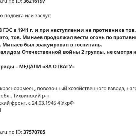
.ru по ID:
36216197
 подвига или заслуг:
 ГЭС в 1941 г. и при наступлении на противника тов.
 это, тов. Минаев продолжал вести огонь по противн
 Минаев был эвакуирован в госпиталь.
алидом Отечественной войны 2 группы, не смотря на
грады – МЕДАЛИ «ЗА ОТВАГУ
»
 красноармеец, повозочный хозяйственного взвода, 
обл., Тихвинский р-н
ский фронт, с 24.03.1945 4 УкрФ
1
.ru по ID:
37570705