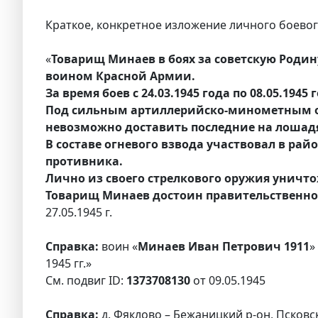
Краткое, конкретное изложение личного боевого
«
Товарищ Минаев в боях за советскую Род
воином Красной Армии.
За время боев с 24.03.1945 года по 08.05.19
Под сильным артиллерийско-минометным огн
невозможно доставить последние на лошад
В составе огневого взвода участвовал в ра
противника.
Лично из своего стрелкового оружия уничто
Товарищ Минаев достоин правительственн
27.05.1945 г.
Справка:
воин «
Минаев Иван Петрович 1911
»
1945 гг.»
См. подвиг ID:
1373708130
от 09.05.1945
Справка:
д. Фяклово – Бежаницкий р-он, Псковс