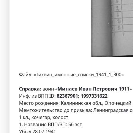
Файл: «Тихвин_именные_списки_1941_1_300»
Справка:
воин «
Минаев Иван Петрович 1911
»
Инф. из ВПП ID:
82367901; 1997331622
Место рождения: Калининская обл., Опочецкий о
Мемтожительство до призыва: Ленинградская обл.
1 кл., кочегар, холост
1. Название ВПП/ЗП: 56 зсп
Убыл 28.07.1941