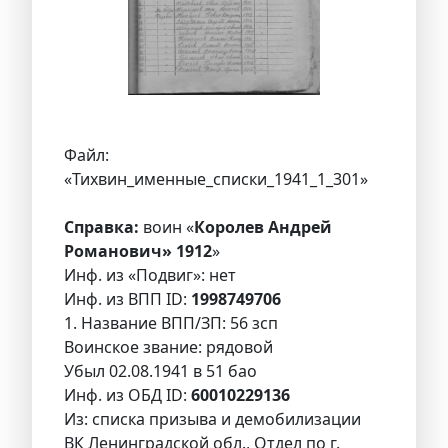
Файл:
«Тихвин_именные_списки_1941_1_301»
Справка:
воин «
Королев Андрей
Романович» 1912
»
Инф. из «Подвиг»: нет
Инф. из ВПП ID:
1998749706
1. Название ВПП/ЗП: 56 зсп
Воинское звание: рядовой
Убыл 02.08.1941 в 51 бао
Инф. из ОБД ID:
60010229136
Из: списка призыва и демобилизации
ВК Ленинградской обл., Отдел по г.