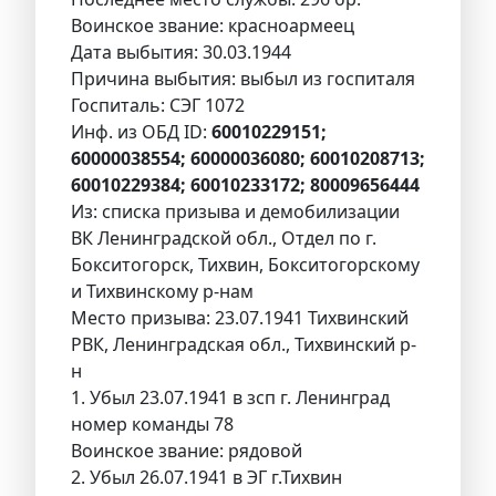
Воинское звание: красноармеец
Дата выбытия: 30.03.1944
Причина выбытия: выбыл из госпиталя
Госпиталь: СЭГ 1072
Инф. из ОБД ID:
60010229151;
60000038554; 60000036080; 60010208713;
60010229384; 60010233172; 80009656444
Из: списка призыва и демобилизации
ВК Ленинградской обл., Отдел по г.
Бокситогорск, Тихвин, Бокситогорскому
и Тихвинскому р-нам
Место призыва: 23.07.1941 Тихвинский
РВК, Ленинградская обл., Тихвинский р-
н
1. Убыл 23.07.1941 в зсп г. Ленинград
номер команды 78
Воинское звание: рядовой
2. Убыл 26.07.1941 в ЭГ г.Тихвин