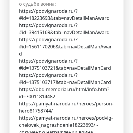
о судьбе воина:
https://podvignaroda.ru/?
#id=18223693&tab=navDetailManAward
https://podvignaroda.ru/?
#id=39415169&tab=navDetailManAward
https://podvignaroda.ru/?
#id=1561170206&tab=navDetailManAwar
d
https://podvignaroda.ru/?
#id=1375103721&tab=navDetailManCard
https://podvignaroda.ru/?
#id=1375103717&tab=navDetailManCard
https://obd-memorial.ru/html/info.htm?
id=70011814482
https://pamyat-naroda.ru/heroes/person-
hero81758744/
https://pamyat-naroda.ru/heroes/podvig-
chelovek_nagrazhdenie18223693/ -
документ о награждении воина