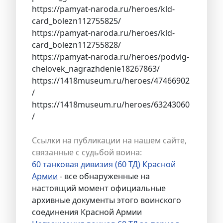
https://pamyat-naroda.ru/heroes/kld-
card_bolezn112755825/
https://pamyat-naroda.ru/heroes/kld-
card_bolezn112755828/
https://pamyat-naroda.ru/heroes/podvig-
chelovek_nagrazhdenie18267863/
https://1418museum.ru/heroes/47466902
/
https://1418museum.ru/heroes/63243060
/
Ссылки на публикации на нашем сайте,
связанные с судьбой воина:
60 танковая дивизия (60 ТД) Красной
Армии
- все обнаруженные на
настоящий момент официальные
архивные документы этого воинского
соединения Красной Армии