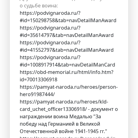
о судьбе воина:
https://podvignaroda.ru/?
#id=150298758&tab=navDetailManAward
https://podvignaroda.ru/?
#id=35614797&tab=navDetailManAward
https://podvignaroda.ru/?
#id=41552797&tab=navDetailManAward
https://podvignaroda.ru/?
#id=1008917914&tab=navDetailManCard
https://obd-memorial.ru/html/info.htm?
id=70013306918
https://pamyat-naroda.ru/heroes/person-
hero91987444/
https://pamyat-naroda.ru/heroes/kld-
card_uchet_officer13306918/ - документ о
награждении воина Медалью "За
победу над Германией в Великой
Отечественной войне 1941-1945 гг."