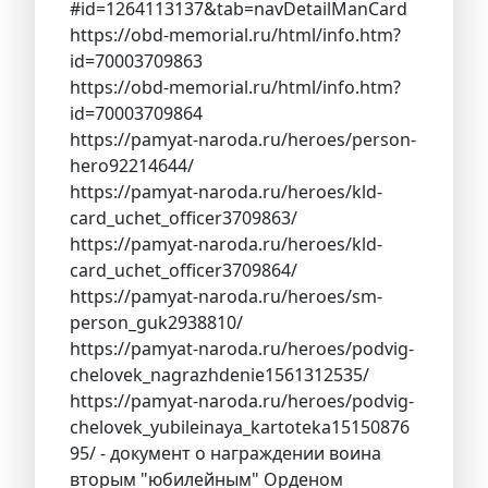
#id=1264113137&tab=navDetailManCard
https://obd-memorial.ru/html/info.htm?
id=70003709863
https://obd-memorial.ru/html/info.htm?
id=70003709864
https://pamyat-naroda.ru/heroes/person-
hero92214644/
https://pamyat-naroda.ru/heroes/kld-
card_uchet_officer3709863/
https://pamyat-naroda.ru/heroes/kld-
card_uchet_officer3709864/
https://pamyat-naroda.ru/heroes/sm-
person_guk2938810/
https://pamyat-naroda.ru/heroes/podvig-
chelovek_nagrazhdenie1561312535/
https://pamyat-naroda.ru/heroes/podvig-
chelovek_yubileinaya_kartoteka15150876
95/ - документ о награждении воина
вторым "юбилейным" Орденом