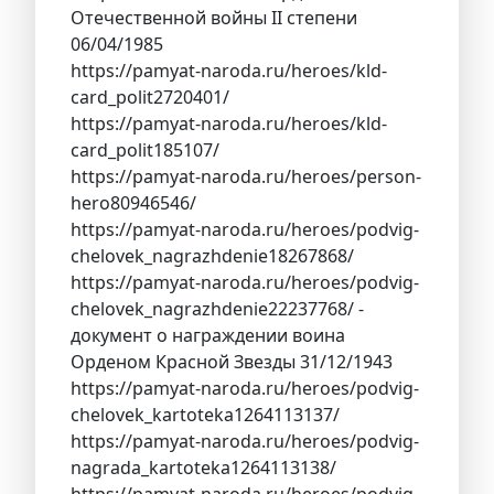
Отечественной войны II степени
06/04/1985
https://pamyat-naroda.ru/heroes/kld-
card_polit2720401/
https://pamyat-naroda.ru/heroes/kld-
card_polit185107/
https://pamyat-naroda.ru/heroes/person-
hero80946546/
https://pamyat-naroda.ru/heroes/podvig-
chelovek_nagrazhdenie18267868/
https://pamyat-naroda.ru/heroes/podvig-
chelovek_nagrazhdenie22237768/ -
документ о награждении воина
Орденом Красной Звезды 31/12/1943
https://pamyat-naroda.ru/heroes/podvig-
chelovek_kartoteka1264113137/
https://pamyat-naroda.ru/heroes/podvig-
nagrada_kartoteka1264113138/
https://pamyat-naroda.ru/heroes/podvig-