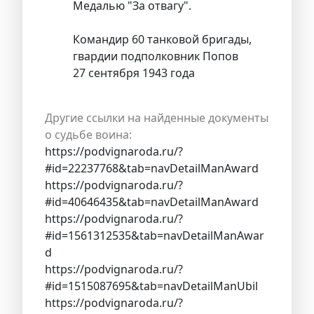
Медалью "За отвагу".
Командир 60 танковой бригады,
гвардии подполковник Попов
27 сентября 1943 года
Другие ссылки на найденные документы
о судьбе воина:
https://podvignaroda.ru/?
#id=22237768&tab=navDetailManAward
https://podvignaroda.ru/?
#id=40646435&tab=navDetailManAward
https://podvignaroda.ru/?
#id=1561312535&tab=navDetailManAwar
d
https://podvignaroda.ru/?
#id=1515087695&tab=navDetailManUbil
https://podvignaroda.ru/?