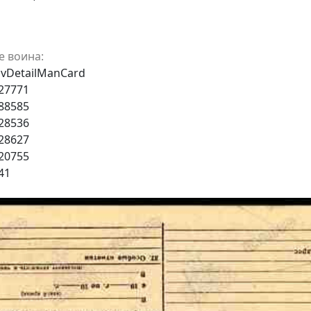
е воина:
avDetailManCard
427771
988585
228536
228627
720755
41