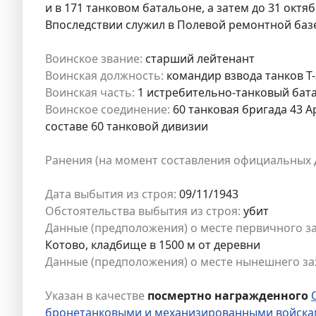
и в 171 танковом батальоне, а затем до 31 октя
Впоследствии служил в Полевой ремонтной базе
Воинское звание:
старший лейтенант
Воинская должность:
командир взвода танков Т-
Воинская часть:
1 истребительно-танковый бат
Воинское соединение:
60 танковая бригада 43 
составе 60 танковой дивизии
Ранения (на момент составления официальных 
Дата выбытия из строя:
09/11/1943
Обстоятельства выбытия из строя:
убит
Данные (предположения) о месте первичного з
Котово, кладбище в 1500 м от деревни
Данные (предположения) о месте нынешнего за
Указан в качестве
посмертно награжденного
бронетанковыми и механизированными войсками