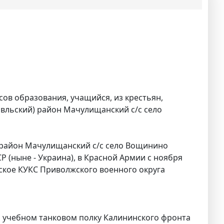
сов образования, учащийся, из крестьян,
ивльский) район Мачулищанский с/с село
 район Мачулищанский с/с село Вощинино
 (ныне - Украина), в Красной Армии с ноября
нское КУКС Приволжского военного округа
м учебном танковом полку Калининского фронта