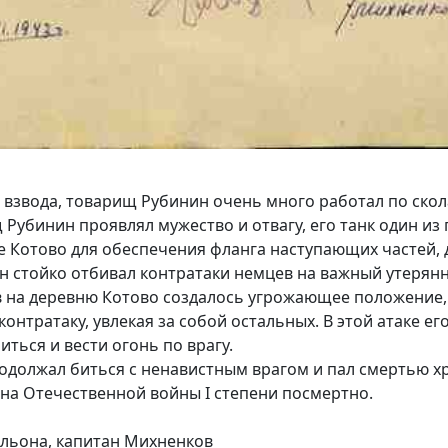
 взвода, товарищ Рубинин очень много работал по скол
щ Рубинин проявлял мужество и отвагу, его танк один из
не Котово для обеспечения фланга наступающих частей,
 стойко отбивал контратаки немцев на важный утерян
цев на деревню Котово создалось угрожающее положени
онтратаку, увлекая за собой остальных. В этой атаке е
иться и вести огонь по врагу.
одолжал биться с ненавистным врагом и пал смертью х
на Отечественной войны I степени посмертно.
альона, капитан Михненков