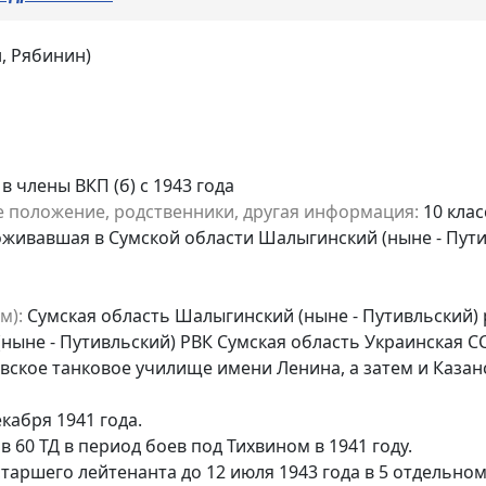
, Рябинин)
в члены ВКП (б) с 1943 года
е положение, родственники, другая информация:
10 клас
роживавшая в Сумской области Шалыгинский (ныне - Пут
м):
Сумская область Шалыгинский (ныне - Путивльский)
ыне - Путивльский) РВК Сумская область Украинская ССР
новское танковое училище имени Ленина, а затем и Каза
екабря 1941 года.
 60 ТД в период боев под Тихвином в 1941 году.
таршего лейтенанта до 12 июля 1943 года в 5 отдельно