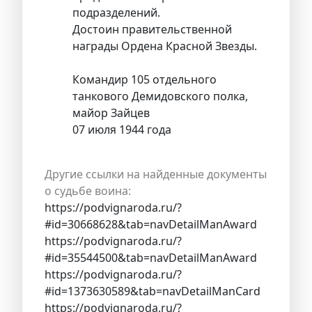
подразделений.
Достоин правительственной
награды Ордена Красной Звезды.
Командир 105 отдельного
танкового Демидовского полка,
майор Зайцев
07 июля 1944 года
Другие ссылки на найденные документы
о судьбе воина:
https://podvignaroda.ru/?
#id=30668628&tab=navDetailManAward
https://podvignaroda.ru/?
#id=35544500&tab=navDetailManAward
https://podvignaroda.ru/?
#id=1373630589&tab=navDetailManCard
https://podvignaroda.ru/?