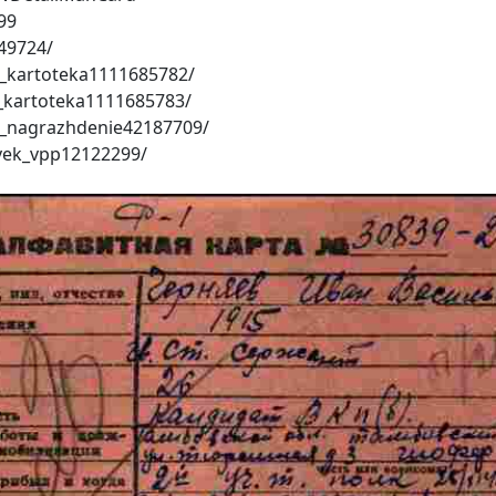
99
49724/
k_kartoteka1111685782/
_kartoteka1111685783/
k_nagrazhdenie42187709/
vek_vpp12122299/