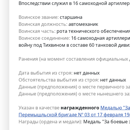
Впоследствии служил в 16 самоходной артилле
Воинское звание:
старшина
Воинская должность:
автомеханик
Воинская часть:
рота технического обеспечени
Воинское соединение:
16 самоходная артиллери
войну под Тихвином в составе 60 танковой диви
Ранения (на момент составления официальных 
Дата выбытия из строя:
нет данных
Обстоятельства выбытия из строя:
нет данных
Данные (предположения) о месте первичного з
Данные (предположения) о месте нынешнего за
Указан в качестве
награжденного
Медалью "За
Перемышльской бригаде Nº 03 от 17 февраля 19
Награды (ордена и медали):
Медаль "За боевые 