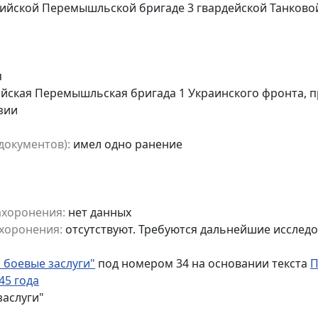
рийской Перемышльской бригаде 3 гвардейской Танково
я
йская Перемышльская бригада 1 Украинского фронта, п
зии
документов):
имел одно ранение
ахоронения:
нет данных
хоронения:
отсутствуют. Требуются дальнейшие исслед
 боевые заслуги"
под номером 34 на основании текста
П
45 года
заслуги"