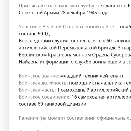
Призывался на воинскую службу:
нет данных о Р
Советской Армии 28 декабря 1945 года
Участие в Великой Отечественной войне:
с нояб
составе 60 ТД.
Впоследствии служил, скорее всего, в 60 танко
артиллерийской Перемышльской бригаде 3 гвар
Берлинском Краснознаменном Ордена Суворова
Найдена информация о службе воина еще и в со
Воинское звание:
младший техник-лейтенант
Воинская должность:
помощник начальника тех
Воинская часть:
1 самоходный артиллерийский 
Воинское соединение:
16 самоходная артиллерий
составе 60 танковой дивизии
Ранения (на момент составления официальных 