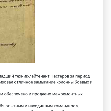
ладший техник-лейтенант Нестеров за период
низовал отличное замыкание колонны боевых и
чем обеспечено и продлено межремонтных
себя опытным и находчивым командиром,